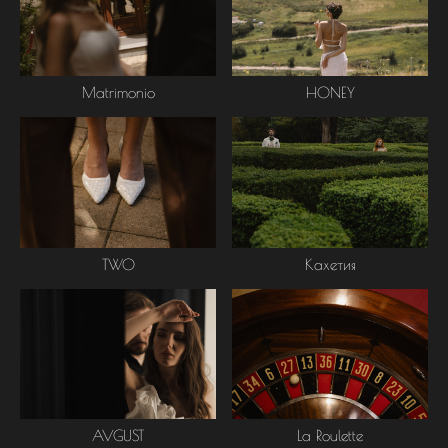
Matrimonio
HONEY
Кахетия
TWO
La Roulette
AVGUST